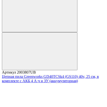
Артикул
2003807UB
Цепная пила Greenworks GD40TCSk4 (GS110) 40v, 25 см, в
комплекте с АКБ 4 А·ч и ЗУ (аккумуляторная)