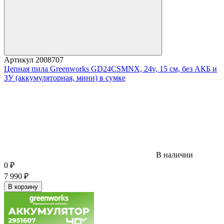
Артикул
2008707
Цепная пила Greenworks GD24CSMNX, 24v, 15 см, без АКБ и
ЗУ (аккумуляторная, мини) в сумке
В наличии
0
₽
7 990
₽
В корзину