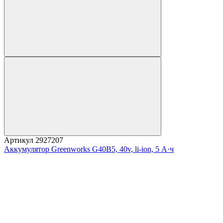
Артикул
2927207
Аккумулятор Greenworks G40B5, 40v, li-ion, 5 А·ч