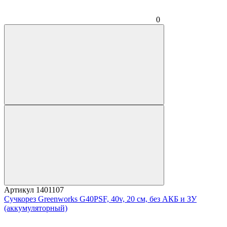
0
Артикул
1401107
Сучкорез Greenworks G40PSF, 40v, 20 см, без АКБ и ЗУ
(аккумуляторный)