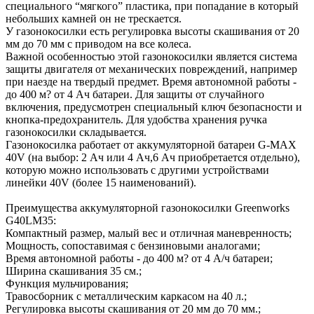
специального “мягкого” пластика, при попадание в который
небольших камней он не трескается.
У газонокосилки есть регулировка высоты скашивания от 20
мм до 70 мм с приводом на все колеса.
Важной особенностью этой газонокосилки является система
защиты двигателя от механических повреждений, например
при наезде на твердый предмет. Время автономной работы -
до 400 м? от 4 Ач батареи. Для защиты от случайного
включения, предусмотрен специальный ключ безопасности и
кнопка-предохранитель. Для удобства хранения ручка
газонокосилки складывается.
Газонокосилка работает от аккумуляторной батареи G-MAX
40V (на выбор: 2 Ач или 4 Ач,6 Ач приобретается отдельно),
которую можно использовать с другими устройствами
линейки 40V (более 15 наименований).
Преимущества аккумуляторной газонокосилки Greenworks
G40LM35:
Компактный размер, малый вес и отличная маневренность;
Мощность, сопоставимая с бензиновыми аналогами;
Время автономной работы - до 400 м? от 4 А/ч батареи;
Ширина скашивания 35 см.;
Функция мульчирования;
Травосборник с металлическим каркасом на 40 л.;
Регулировка высоты скашивания от 20 мм до 70 мм.;