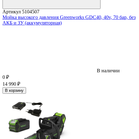
Артикул
5104507
Мойка высокого давления Greenworks GDC40, 40v, 70 бар, без
АКБ и ЗУ (аккумуляторная)
В наличии
0
₽
14 990
₽
В корзину