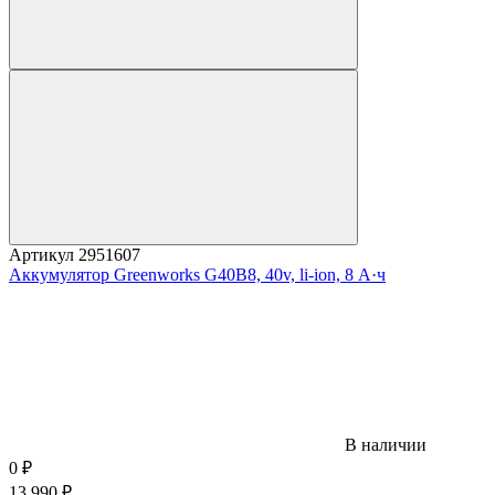
Артикул
2951607
Аккумулятор Greenworks G40B8, 40v, li-ion, 8 А·ч
В наличии
0
₽
13 990
₽