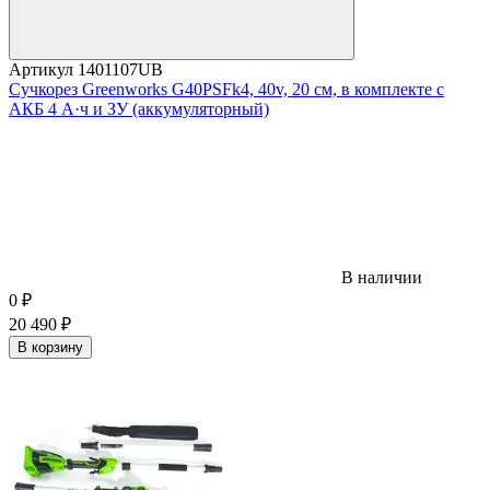
Артикул
1401107UB
Сучкорез Greenworks G40PSFk4, 40v, 20 см, в комплекте с
АКБ 4 А·ч и ЗУ (аккумуляторный)
В наличии
0
₽
20 490
₽
В корзину