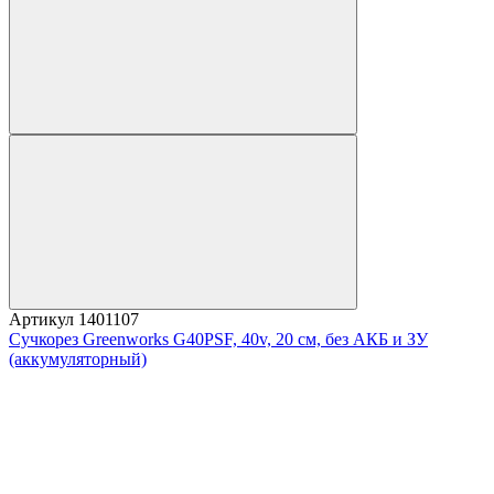
Артикул
1401107
Сучкорез Greenworks G40PSF, 40v, 20 см, без АКБ и ЗУ
(аккумуляторный)