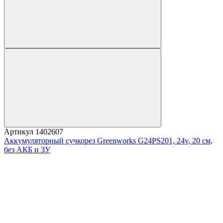
Артикул
1402607
Аккумуляторный сучкорез Greenworks G24PS201, 24v, 20 см,
без АКБ и ЗУ