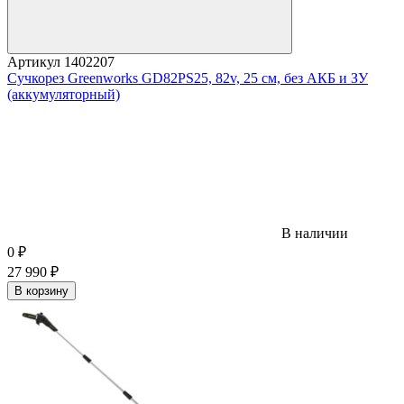
Артикул
1402207
Сучкорез Greenworks GD82PS25, 82v, 25 см, без АКБ и ЗУ
(аккумуляторный)
В наличии
0
₽
27 990
₽
В корзину