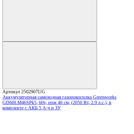
Артикул
2502907UG
Аккумуляторная самоходная газонокосилка Greenworks
GD60LM46SPk5, 60v, нож 46 см, (2050 Вт, 2.9 л.с.), в
комплекте с АКБ 5 А·ч и ЗУ