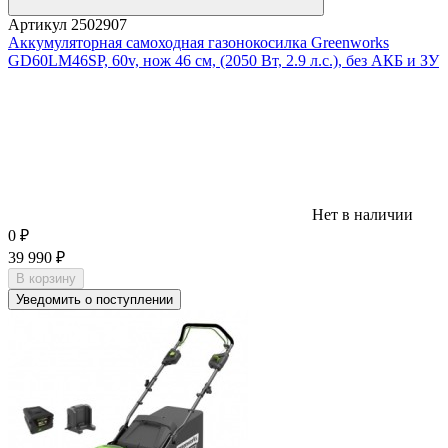
Артикул
2502907
Аккумуляторная самоходная газонокосилка Greenworks
GD60LM46SP, 60v, нож 46 см, (2050 Вт, 2.9 л.с.), без АКБ и ЗУ
Нет в наличии
0
₽
39 990
₽
В корзину
Уведомить о поступлении