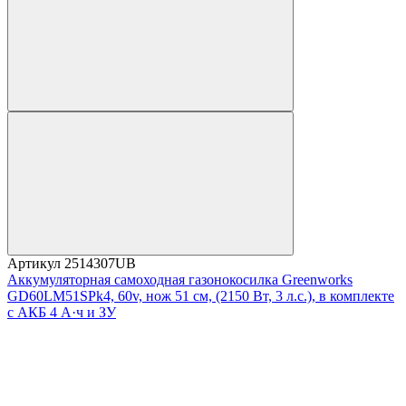
Артикул
2514307UB
Аккумуляторная самоходная газонокосилка Greenworks
GD60LM51SPk4, 60v, нож 51 см, (2150 Вт, 3 л.с.), в комплекте
с АКБ 4 А·ч и ЗУ