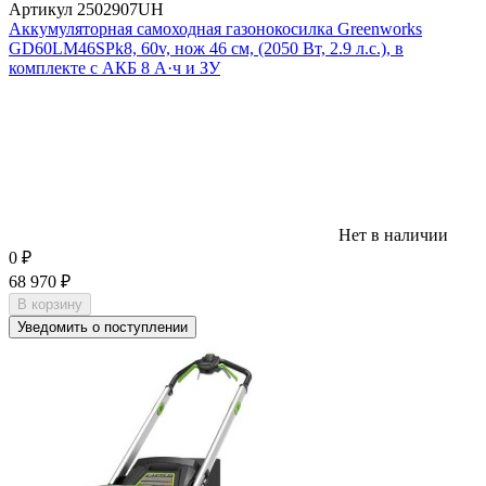
Артикул
2502907UH
Аккумуляторная самоходная газонокосилка Greenworks
GD60LM46SPk8, 60v, нож 46 см, (2050 Вт, 2.9 л.с.), в
комплекте с АКБ 8 А·ч и ЗУ
Нет в наличии
0
₽
68 970
₽
В корзину
Уведомить о поступлении