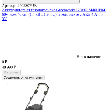
Артикул
2502807UB
Аккумуляторная газонокосилка Greenworks GD60LM46HPk4,
60v, нож 46 см, (1.4 кВт, 1.9 л.с.), в комплекте с АКБ 4 А·ч и
ЗУ
Нет в наличии
0
₽
48 990
₽
В корзину
Уведомить о поступлении