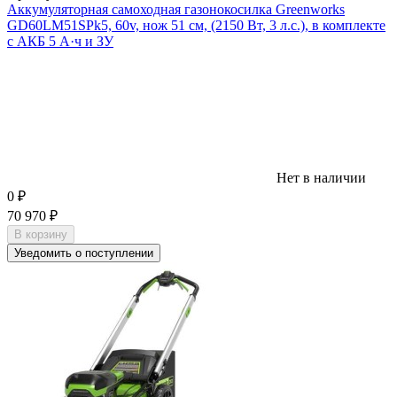
Аккумуляторная самоходная газонокосилка Greenworks
GD60LM51SPk5, 60v, нож 51 см, (2150 Вт, 3 л.с.), в комплекте
с АКБ 5 А·ч и ЗУ
Нет в наличии
0
₽
70 970
₽
В корзину
Уведомить о поступлении