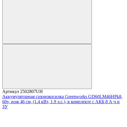
Артикул
2502807UH
Аккумуляторная газонокосилка Greenworks GD60LM46HPk8,
60v, нож 46 см, (1.4 кВт, 1.9 л.с.), в комплекте с АКБ 8 А·ч и
ЗУ