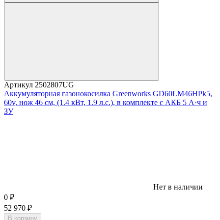
Артикул
2502807UG
Аккумуляторная газонокосилка Greenworks GD60LM46HPk5,
60v, нож 46 см, (1.4 кВт, 1.9 л.с.), в комплекте с АКБ 5 А·ч и
ЗУ
Нет в наличии
0
₽
52 970
₽
В корзину