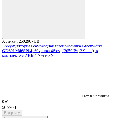
Артикул
2502907UB
Аккумуляторная самоходная газонокосилка Greenworks
GD60LM46SPk4, 60v, нож 46 см, (2050 Вт, 2.9 л.с.), в
комплекте с АКБ 4 А·ч и ЗУ
Нет в наличии
0
₽
56 990
₽
В корзину