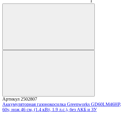
1
Артикул
2502807
Аккумуляторная газонокосилка Greenworks GD60LM46HP,
60v, нож 46 см, (1.4 кВт, 1.9 л.с.), без АКБ и ЗУ