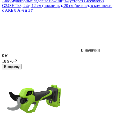
Аккумуляторные садовые ножницы-кусторез Greenworks
G24SHTk8, 24v, 12 см (ножницы), 20 см (лезвие), в комплекте
с АКБ 8 А·ч и ЗУ
В наличии
0
₽
18 970
₽
В корзину