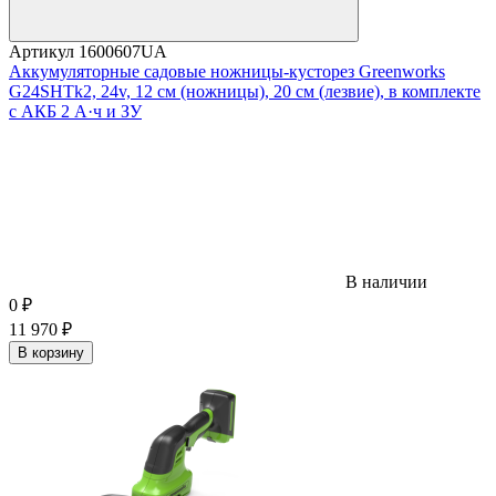
Артикул
1600607UA
Аккумуляторные садовые ножницы-кусторез Greenworks
G24SHTk2, 24v, 12 см (ножницы), 20 см (лезвие), в комплекте
с АКБ 2 А·ч и ЗУ
В наличии
0
₽
11 970
₽
В корзину