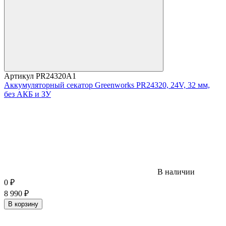
Артикул
PR24320A1
Аккумуляторный секатор Greenworks PR24320, 24V, 32 мм,
без АКБ и ЗУ
В наличии
0
₽
8 990
₽
В корзину