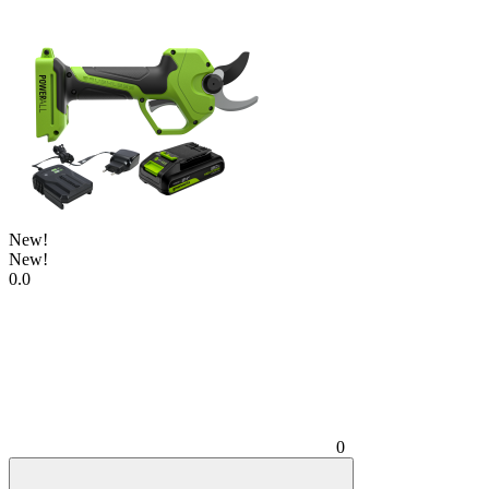
New!
New!
0.0
0