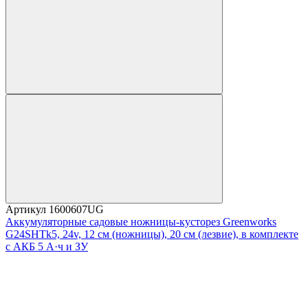
Артикул
1600607UG
Аккумуляторные садовые ножницы-кусторез Greenworks
G24SHTk5, 24v, 12 см (ножницы), 20 см (лезвие), в комплекте
с АКБ 5 А·ч и ЗУ