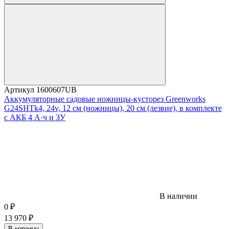
Артикул
1600607UB
Аккумуляторные садовые ножницы-кусторез Greenworks
G24SHTk4, 24v, 12 см (ножницы), 20 см (лезвие), в комплекте
с АКБ 4 А·ч и ЗУ
В наличии
0
₽
13 970
₽
В корзину