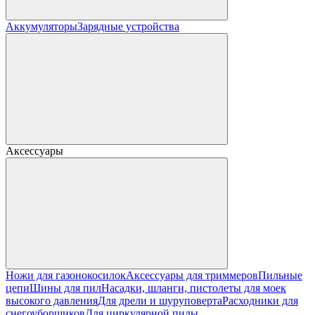
Аккумуляторы
Зарядные устройства
Аксессуары
Ножи для газонокосилок
Аксессуары для триммеров
Пильные
цепи
Шины для пил
Насадки, шланги, пистолеты для моек
высокого давления
Для дрели и шуруповерта
Расходники для
снегоуборщиков
Для циркулярной пилы