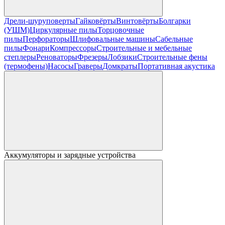
Дрели-шуруповерты
Гайковёрты
Винтовёрты
Болгарки
(УШМ)
Циркулярные пилы
Торцовочные
пилы
Перфораторы
Шлифовальные машины
Сабельные
пилы
Фонари
Компрессоры
Строительные и мебельные
степлеры
Реноваторы
Фрезеры
Лобзики
Строительные фены
(термофены)
Насосы
Граверы
Домкраты
Портативная акустика
Аккумуляторы и зарядные устройства