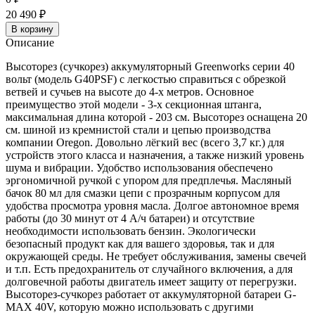
20 490
₽
В корзину
Описание
Высоторез (сучкорез) аккумуляторный Greenworks серии 40
вольт (модель G40PSF) с легкостью справиться с обрезкой
ветвей и сучьев на высоте до 4-х метров. Основное
преимущество этой модели - 3-х секционная штанга,
максимальная длина которой - 203 см. Высоторез оснащена 20
см. шиной из кремнистой стали и цепью производства
компании Oregon. Довольно лёгкий вес (всего 3,7 кг.) для
устройств этого класса и назначения, а также низкий уровень
шума и вибрации. Удобство использования обеспечено
эргономичной ручкой с упором для предплечья. Масляный
бачок 80 мл для смазки цепи с прозрачным корпусом для
удобства просмотра уровня масла. Долгое автономное время
работы (до 30 минут от 4 А/ч батареи) и отсутствие
необходимости использовать бензин. Экологически
безопасный продукт как для вашего здоровья, так и для
окружающей среды. Не требует обслуживания, замены свечей
и т.п. Есть предохранитель от случайного включения, а для
долговечной работы двигатель имеет защиту от перегрузки.
Высоторез-сучкорез работает от аккумуляторной батареи G-
MAX 40V, которую можно использовать с другими