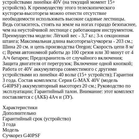
устройствами линейки 40V (на текущий момент 15+
устройств). К преимуществу этого телескопического
кустореза-высотореза можно отнести отсутствие
необходимости использовать высокие садовые лестницы.
Ведь согласитесь, стоять на земле на ногах гораздо безопаснее,
чем на неустойчивой лестнице с работающим инструментом.
Преимущества модели: Лёгкий вес - 3,7 кг.; 3-х секционная
штанга; Максимальная длина высотореза/сучкореза - 203 см.;
Шина 20 см. и цепь производства Oregon; Скорость цепи 8 м/
с; Время автономной работы до 100 срезов или 30 минут от 4
А/ч батареи; Предохранитель от случайного включения;
Защита двигателя от перегрузок; Включение одной кнопкой;
Работа от 40V аккумулятора совместимого с другими
устройствами из линейки 40 вольт (15+ устройств); Гарантия
3 года. Состав комплекта: Серия G-MAX 40V (модель
G40PSF) аккумуляторный высоторез 20 см.; Руководство по
эксплуатации; Гарантийный талон. Внимание: этот комплект
поставляется с (АКБ) 4Ач и (ЗУ).
Характеристики
Дополнительно
Гарантийный срок (устройство)
3 года
Модель
Сучкорез G40PSF