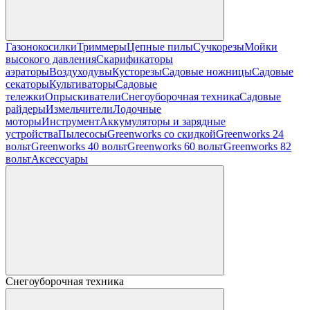
Газонокосилки
Триммеры
Цепные пилы
Cучкорезы
Мойки
высокого давления
Скарификаторы
аэраторы
Воздуходувы
Кусторезы
Садовые ножницы
Садовые
секаторы
Культиваторы
Садовые
тележки
Опрыскиватели
Снегоуборочная техника
Садовые
райдеры
Измельчители
Лодочные
моторы
Инструмент
Аккумуляторы и зарядные
устройства
Пылесосы
Greenworks со скидкой
Greenworks 24
вольт
Greenworks 40 вольт
Greenworks 60 вольт
Greenworks 82
вольт
Аксессуары
Снегоуборочная техника