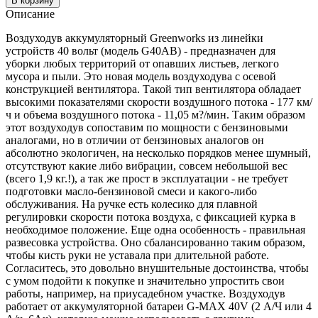
В корзину
Описание
Воздуходув аккумуляторный Greenworks из линейки
устройств 40 вольт (модель G40AB) - предназначен для
уборки любых территорий от опавших листьев, легкого
мусора и пыли. Это новая модель воздуходува с осевой
конструкцией вентилятора. Такой тип вентилятора обладает
высокими показателями скорости воздушного потока - 177 км/
ч и объема воздушного потока - 11,05 м?/мин. Таким образом
этот воздуходув сопоставим по мощности с бензиновыми
аналогами, но в отличии от бензиновых аналогов он
абсолютно экологичен, на несколько порядков менее шумный,
отсутствуют какие либо вибрации, совсем небольшой вес
(всего 1,9 кг.!), а так же прост в эксплуатации - не требует
подготовки масло-бензиновой смеси и какого-либо
обслуживания. На ручке есть колесико для плавной
регулировки скорости потока воздуха, с фиксацией курка в
необходимое положение. Еще одна особенность - правильная
развесовка устройства. Оно сбалансированно таким образом,
чтобы кисть руки не уставала при длительной работе.
Согласитесь, это довольно внушительные достоинства, чтобы
с умом подойти к покупке и значительно упростить свои
работы, например, на приусадебном участке. Воздуходув
работает от аккумуляторной батареи G-MAX 40V (2 А/Ч или 4