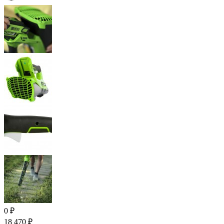
0
₽
18 470
₽