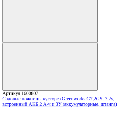
Артикул
1600807
Садовые ножницы кусторез Greenworks G7,2GS, 7.2v,
встроенный АКБ 2 А·ч и ЗУ (аккумуляторные, штанга)