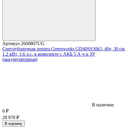
Артикул
2600807UG
Снегоуборочная лопата Greenworks GD40SS30k5, 40v, 30 см,
1.2 кВт, 1.6 л.с, в комплекте с АКБ 5 А·ч и ЗУ
(аккумуляторная)
В наличии
0
₽
28 970
₽
В корзину