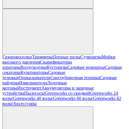
Газонокосилки
Триммеры
Цепные пилы
Cучкорезы
Мойки
высокого давления
Скарификаторы
аэраторы
Воздуходувы
Кусторезы
Садовые ножницы
Садовые
секаторы
Культиваторы
Садовые
тележки
Опрыскиватели
Снегоуборочная техника
Садовые
райдеры
Измельчители
Лодочные
моторы
Инструмент
Аккумуляторы и зарядные
устройства
Пылесосы
Greenworks со скидкой
Greenworks 24
вольт
Greenworks 40 вольт
Greenworks 60 вольт
Greenworks 82
вольт
Аксессуары