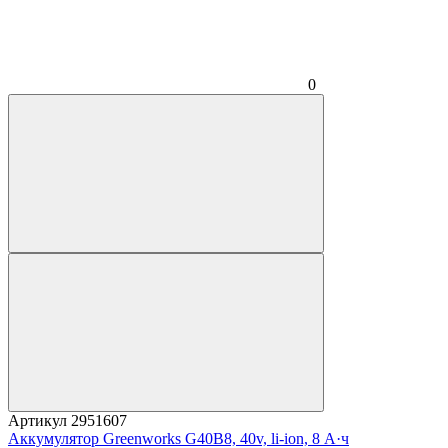
0
Артикул
2951607
Аккумулятор Greenworks G40B8, 40v, li-ion, 8 А·ч