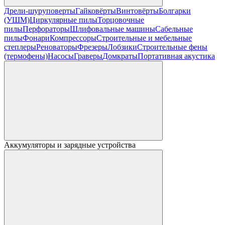
Дрели-шуруповерты
Гайковёрты
Винтовёрты
Болгарки
(УШМ)
Циркулярные пилы
Торцовочные
пилы
Перфораторы
Шлифовальные машины
Сабельные
пилы
Фонари
Компрессоры
Строительные и мебельные
степлеры
Реноваторы
Фрезеры
Лобзики
Строительные фены
(термофены)
Насосы
Граверы
Домкраты
Портативная акустика
Аккумуляторы и зарядные устройства