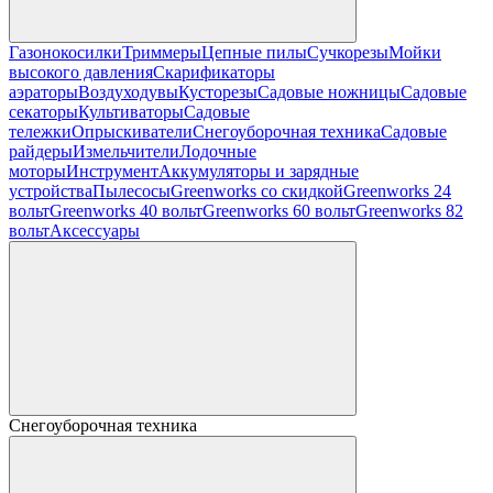
Газонокосилки
Триммеры
Цепные пилы
Cучкорезы
Мойки
высокого давления
Скарификаторы
аэраторы
Воздуходувы
Кусторезы
Садовые ножницы
Садовые
секаторы
Культиваторы
Садовые
тележки
Опрыскиватели
Снегоуборочная техника
Садовые
райдеры
Измельчители
Лодочные
моторы
Инструмент
Аккумуляторы и зарядные
устройства
Пылесосы
Greenworks со скидкой
Greenworks 24
вольт
Greenworks 40 вольт
Greenworks 60 вольт
Greenworks 82
вольт
Аксессуары
Снегоуборочная техника