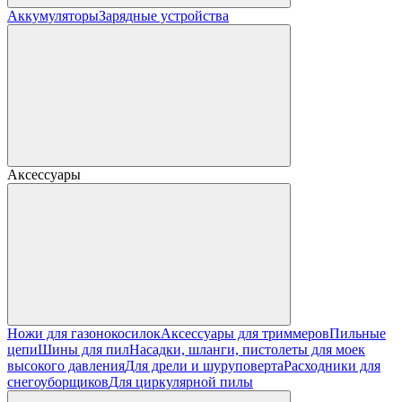
Аккумуляторы
Зарядные устройства
Аксессуары
Ножи для газонокосилок
Аксессуары для триммеров
Пильные
цепи
Шины для пил
Насадки, шланги, пистолеты для моек
высокого давления
Для дрели и шуруповерта
Расходники для
снегоуборщиков
Для циркулярной пилы