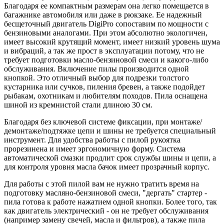
Благодаря ее компактным размерам она легко помещается в
багажнике автомобиля или даже в рюкзаке. Ее надежный
бесщеточный двигатель DigiPro сопоставим по мощности с
бензиновыми аналогами. При этом абсолютно экологичен,
имеет высокий крутящий момент, имеет низкий уровень шума
и вибраций, а так же прост в эксплуатации потому, что не
требует подготовки масло-бензиновой смеси и какого-либо
обслуживания. Включение пилы производится одной
кнопкой. Это отличный выбор для подрезки толстого
кустарника или сучков, пиления бревен, а также подойдет
рыбакам, охотникам и любителям походов. Пила оснащена
шиной из кремнистой стали длиною 30 см.
Благодаря без ключевой системе фиксации, при монтаже/
демонтаже/подтяжке цепи и шины не требуется специальный
инструмент. Для удобства работы с пилой рукоятка
прорезинена и имеет эргономичную форму. Система
автоматической смазки продлит срок службы шины и цепи, а
для контроля уровня масла бачок имеет прозрачный корпус.
Для работы с этой пилой вам не нужно тратить время на
подготовку масляно-бензиновой смеси, "дергать" стартер -
пила готова к работе нажатием одной кнопки. Более того, так
как двигатель электрический - он не требует обслуживания
(например замену свечей, масла и фильтров), а также пила