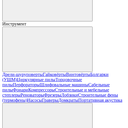
Инструмент
Дрели-шуруповерты
Гайковёрты
Винтовёрты
Болгарки
(УШМ)
Циркулярные пилы
Торцовочные
пилы
Перфораторы
Шлифовальные машины
Сабельные
пилы
Фонари
Компрессоры
Строительные и мебельные
степлеры
Реноваторы
Фрезеры
Лобзики
Строительные фены
(термофены)
Насосы
Граверы
Домкраты
Портативная акустика