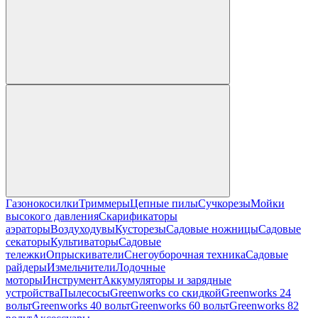
Газонокосилки
Триммеры
Цепные пилы
Cучкорезы
Мойки
высокого давления
Скарификаторы
аэраторы
Воздуходувы
Кусторезы
Садовые ножницы
Садовые
секаторы
Культиваторы
Садовые
тележки
Опрыскиватели
Снегоуборочная техника
Садовые
райдеры
Измельчители
Лодочные
моторы
Инструмент
Аккумуляторы и зарядные
устройства
Пылесосы
Greenworks со скидкой
Greenworks 24
вольт
Greenworks 40 вольт
Greenworks 60 вольт
Greenworks 82