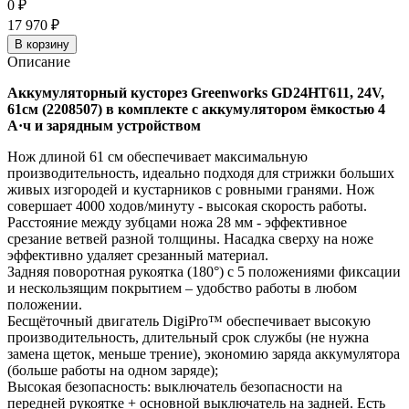
0
₽
17 970
₽
В корзину
Описание
Аккумуляторный кусторез Greenworks GD24HT611, 24V,
61см (2208507) в комплекте с аккумулятором ёмкостью 4
А·ч и зарядным устройством
Нож длиной 61 см обеспечивает максимальную
производительность, идеально подходя для стрижки больших
живых изгородей и кустарников с ровными гранями. Нож
совершает 4000 ходов/минуту - высокая скорость работы.
Расстояние между зубцами ножа 28 мм - эффективное
срезание ветвей разной толщины. Насадка сверху на ноже
эффективно удаляет срезанный материал.
Задняя поворотная рукоятка (180°) с 5 положениями фиксации
и нескользящим покрытием – удобство работы в любом
положении.
Бесщёточный двигатель DigiPro™ обеспечивает высокую
производительность, длительный срок службы (не нужна
замена щеток, меньше трение), экономию заряда аккумулятора
(больше работы на одном заряде);
Высокая безопасность: выключатель безопасности на
передней рукоятке + основной выключатель на задней. Есть