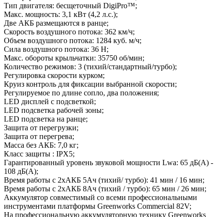
Тип двигателя: бесщеточный DigiPro™;
Макс. мощность: 3,1 кВт (4,2 л.с.);
Две АКБ размещаются в ранце;
Скорость воздушного потока: 362 км/ч;
Объем воздушного потока: 1284 куб. м/ч;
Сила воздушного потока: 36 Н;
Макс. обороты крыльчатки: 35750 об/мин;
Количество режимов: 3 (тихий/стандартный/турбо);
Регулировка скорости курком;
Круиз контроль для фиксации выбранной скорости;
Регулируемое по длине сопло, два положения;
LED дисплей с подсветкой;
LED подсветка рабочей зоны;
LED подсветка на ранце;
Защита от перегрузки;
Защита от перегрева;
Масса без АКБ: 7,0 кг;
Класс защиты : IPX5;
Гарантированный уровень звуковой мощности Lwa: 65 дБ(А) -
108 дБ(А);
Время работы с 2хАКБ 5Ач (тихий/ турбо): 41 мин / 16 мин;
Время работы с 2хАКБ 8Ач (тихий / турбо): 65 мин / 26 мин;
Аккумулятор совместимый со всеми профессиональными
инструментами платформы Greenworks Commercial 82V;
На профессиональную аккумуляторную технику Greenworks