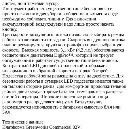
листья, но и тяжелый мусор.
Инструмент работает существенно тише бензинового и
просто незаменим для уборки в общественных местах, где
необходимо соблюдать тишину. Для включения
аккумуляторной воздуходувки надо лишь просто нажать
кнопку.
Три скорости воздушного потока позволяют выбирать режим
работы в зависимости от задачи. Скорость воздушного потока
плавно регулируется, круиз контроль фиксирует выбранную
скорость. Высокая мощность 3,1 кВт (4,2 л.с.) обеспечивается
бесщеточным двигателем DigiPro™, который не требует
обслуживания и работает существенно тише бензинового.
Контрастный LED дисплей с подсветкой отображает
информацию о выбранной скорости и заряде батарей.
Подсветка рабочей зоны размещена снизу на джойстике. Для
безопасной работы в сумерках LED подсветка имеется также
на тыльной стороне ранца. Для комфортной продолжительной
работы две аккумуляторные батареи размещаются в ранце за
спиной оператора. Широкие наплечные ремни ранца
равномерно распределяют нагрузку. Воздуходувку
рекомендуется использовать с батареями емкостью 8Ач или
5Ач.
Технические данные:
Платформа Greenworks Commercial 82V;