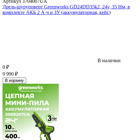
Артикул
3704007UA
Дрель-шуруповерт Greenworks GD24DD35k2, 24v, 35 Нм, в
комплекте АКБ 2 А·ч и ЗУ (аккумуляторная, кейс)
В наличии
0
₽
9 990
₽
В корзину