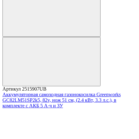
Артикул
2515907UB
Аккумуляторная самоходная газонокосилка Greenworks
GC82LM51SP2k5, 82v, нож 51 см, (2.4 кВт, 3.3 л.с.), в
комплекте с АКБ 5 А·ч и ЗУ