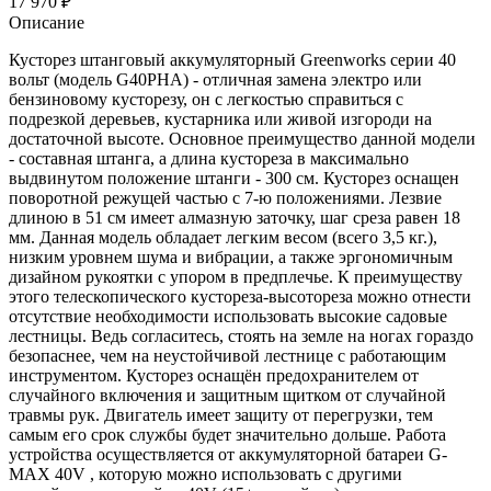
17 970
₽
Описание
Кусторез штанговый аккумуляторный Greenworks серии 40
вольт (модель G40PHA) - отличная замена электро или
бензиновому кусторезу, он с легкостью справиться с
подрезкой деревьев, кустарника или живой изгороди на
достаточной высоте. Основное преимущество данной модели
- составная штанга, а длина кустореза в максимально
выдвинутом положение штанги - 300 см. Кусторез оснащен
поворотной режущей частью с 7-ю положениями. Лезвие
длиною в 51 см имеет алмазную заточку, шаг среза равен 18
мм. Данная модель обладает легким весом (всего 3,5 кг.),
низким уровнем шума и вибрации, а также эргономичным
дизайном рукоятки с упором в предплечье. К преимуществу
этого телескопического кустореза-высотореза можно отнести
отсутствие необходимости использовать высокие садовые
лестницы. Ведь согласитесь, стоять на земле на ногах гораздо
безопаснее, чем на неустойчивой лестнице с работающим
инструментом. Кусторез оснащён предохранителем от
случайного включения и защитным щитком от случайной
травмы рук. Двигатель имеет защиту от перегрузки, тем
самым его срок службы будет значительно дольше. Работа
устройства осуществляется от аккумуляторной батареи G-
MAX 40V , которую можно использовать с другими