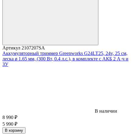
Артикул
2107207SA
Аккумуляторный триммер Greenworks G24LT25, 24v, 25 см,
леска ø 1.65 мм, (300 Вт, 0.4 л.с.), в комплекте с АКБ 2 А·ч и
ЗУ
В наличии
8 990
₽
5 990
₽
В корзину