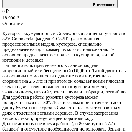
В избранное
0
₽
18 990
₽
Описание
Кусторез аккумуляторный Greenworks из линейки устройств
82V Commercial (модель GС82HT) - это мощная
профессиональная модель кустореза, специально
предназначенная для коммерческого использования. Её
основное предназначение: подрезка кустарника, живой
изгороди и деревьев.
Тип двигателя, применяемого в данной модели -
индукционный или бесщеточный (DigiPro). Такой двигатель
сопоставим по мощности с двигателями внутреннего
сгорания (на 2,5 л/с) и при этом он обладает всеми плюсами
электро двигателя: повышенный крутящий момент,
экологичность, низкий уровень шума и вибрации, легкий вес.
Для удобства работы рукоятка кустореза может
поворачиваться на 180°. Лезвие с алмазной заточкой имеет
длину 66 см. и шаг среза 33 мм., что позволяет справиться
даже с толстыми ветвями деревьев. В случае застревания
веток в лезвии, предусмотрен обратный ход.
Долгое автономное время работы (до 80 минут от 5 А/ч
батареи) и отсутствие необходимости использовать бензин и