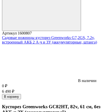
Артикул
1600807
Садовые ножницы кусторез Greenworks G7,2GS, 7.2v,
встроенный АКБ 2 А·ч и ЗУ (аккумуляторные, штанга)
В наличии
0
₽
6 490
₽
В корзину
Кусторез Greenworks GС82HT, 82v, 61 см, без