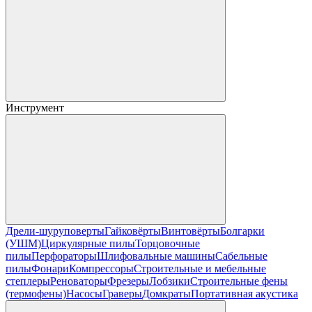
Инструмент
Дрели-шуруповерты
Гайковёрты
Винтовёрты
Болгарки
(УШМ)
Циркулярные пилы
Торцовочные
пилы
Перфораторы
Шлифовальные машины
Сабельные
пилы
Фонари
Компрессоры
Строительные и мебельные
степлеры
Реноваторы
Фрезеры
Лобзики
Строительные фены
(термофены)
Насосы
Граверы
Домкраты
Портативная акустика