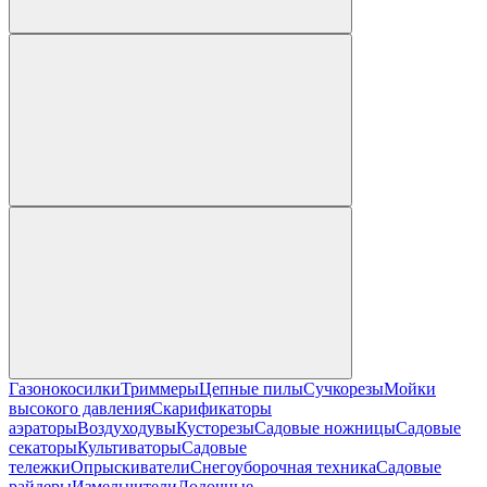
Газонокосилки
Триммеры
Цепные пилы
Cучкорезы
Мойки
высокого давления
Скарификаторы
аэраторы
Воздуходувы
Кусторезы
Садовые ножницы
Садовые
секаторы
Культиваторы
Садовые
тележки
Опрыскиватели
Снегоуборочная техника
Садовые
райдеры
Измельчители
Лодочные