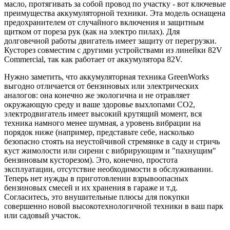
масло, протягивать за собой провод по участку - вот ключевые
преимущества аккумуляторной техники. Эта модель оснащена
предохранителем от случайного включения и защитным
щитком от пореза рук (как на электро пилах). Для
долговечной работы двигатель имеет защиту от перегрузки.
Кусторез совместим с другими устройствами из линейки 82V
Commercial, так как работает от аккумулятора 82V.
Нужно заметить, что аккумуляторная техника GreenWorks
выгодно отличается от бензиновых или электрических
аналогов: она конечно же экологична и не отравляет
окружающую среду и ваше здоровье выхлопами СО2,
электродвигатель имеет высокий крутящий момент, вся
техника намного менее шумная, а уровень вибрации на
порядок ниже (например, представьте себе, насколько
безопасно стоять на неустойчивой стремянке в саду и стричь
куст жимолости или сирени с вибрирующим и "пахнущим"
бензиновым кусторезом). Это, конечно, простота
эксплуатации, отсутствие необходимости в обслуживании.
Теперь нет нужды в приготовлении взрывоопасных
бензиновых смесей и их хранения в гараже и т.д.
Согласитесь, это внушительные плюсы для покупки
совершенно новой высокотехнологичной техники в ваш парк
или садовый участок.