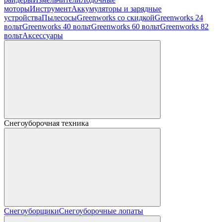
моторы
Инструмент
Аккумуляторы и зарядные
устройства
Пылесосы
Greenworks со скидкой
Greenworks 24
вольт
Greenworks 40 вольт
Greenworks 60 вольт
Greenworks 82
вольт
Аксессуары
Снегоуборочная техника
Снегоуборщики
Снегоуборочные лопаты