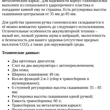
металлический каркас. Для надежности корпус газонокосилки
выполнен из специального ударопрочного пластика и
попадание камней ему не страшны. Есть регулировка высоты
скашивания центральная от 35 мм до 85 мм.
Для удобства хранения ручка газонокосилки складывается и
её можно компактно хранить до следующего использования.
Отличительные особенности аккумуляторной техники –
малый вес, низкий уровень шума и вибраций, экологичность
и безопасность для вашего здоровья (отсутствие вредных
выхлопов СО2), а также для окружающей среды.
Технические данные:
Два щеточных двигателя;
Слот на два аккумулятора с автопереключением;
Два ножа;
Ширина скашивания: 49 см;
Кол-во функций 2-в-1 (сбор в травосборник и
мульчирование);
6 ступеней регулировки высоты скашивания: 35 – 85
мм;
Регулировка высоты скашивания одной ручкой;
Емкость травосборника: 60 л;
Травосборник на металлическом каркасе;
Индикатором наполнения травосборника;