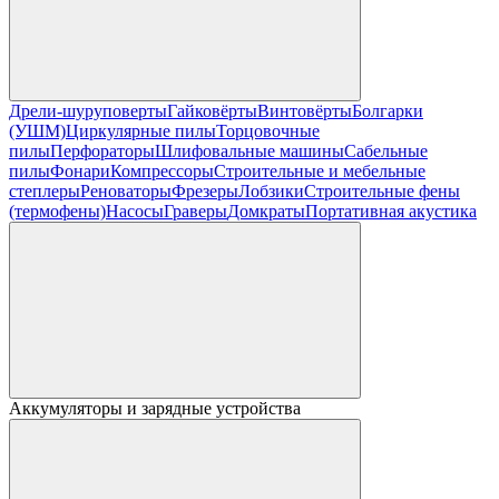
Дрели-шуруповерты
Гайковёрты
Винтовёрты
Болгарки
(УШМ)
Циркулярные пилы
Торцовочные
пилы
Перфораторы
Шлифовальные машины
Сабельные
пилы
Фонари
Компрессоры
Строительные и мебельные
степлеры
Реноваторы
Фрезеры
Лобзики
Строительные фены
(термофены)
Насосы
Граверы
Домкраты
Портативная акустика
Аккумуляторы и зарядные устройства