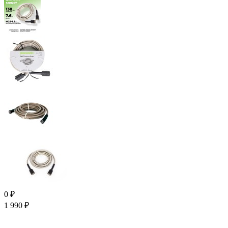
0
₽
1 990
₽