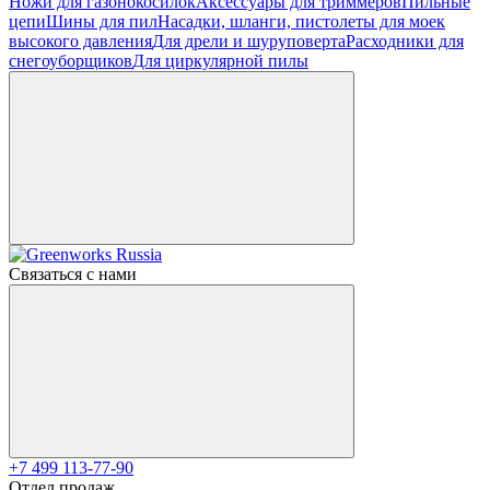
Ножи для газонокосилок
Аксессуары для триммеров
Пильные
цепи
Шины для пил
Насадки, шланги, пистолеты для моек
высокого давления
Для дрели и шуруповерта
Расходники для
снегоуборщиков
Для циркулярной пилы
Связаться с нами
+7 499 113-77-90
Отдел продаж