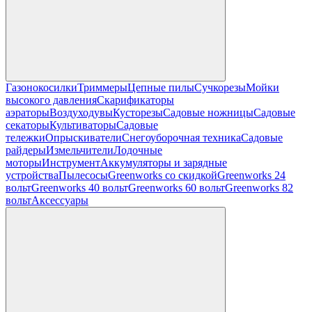
Газонокосилки
Триммеры
Цепные пилы
Cучкорезы
Мойки
высокого давления
Скарификаторы
аэраторы
Воздуходувы
Кусторезы
Садовые ножницы
Садовые
секаторы
Культиваторы
Садовые
тележки
Опрыскиватели
Снегоуборочная техника
Садовые
райдеры
Измельчители
Лодочные
моторы
Инструмент
Аккумуляторы и зарядные
устройства
Пылесосы
Greenworks со скидкой
Greenworks 24
вольт
Greenworks 40 вольт
Greenworks 60 вольт
Greenworks 82
вольт
Аксессуары