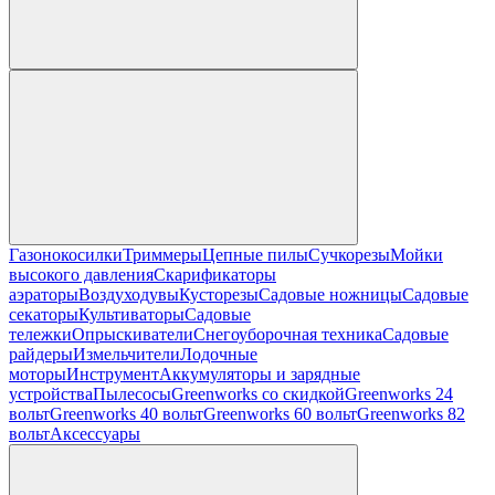
Газонокосилки
Триммеры
Цепные пилы
Cучкорезы
Мойки
высокого давления
Скарификаторы
аэраторы
Воздуходувы
Кусторезы
Садовые ножницы
Садовые
секаторы
Культиваторы
Садовые
тележки
Опрыскиватели
Снегоуборочная техника
Садовые
райдеры
Измельчители
Лодочные
моторы
Инструмент
Аккумуляторы и зарядные
устройства
Пылесосы
Greenworks со скидкой
Greenworks 24
вольт
Greenworks 40 вольт
Greenworks 60 вольт
Greenworks 82
вольт
Аксессуары