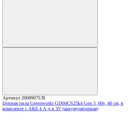
Артикул
2008907UB
Цепная пила Greenworks GD60CS25k4 Gen 3, 60v, 40 см, в
комплекте с АКБ 4 А·ч и ЗУ (аккумуляторная)