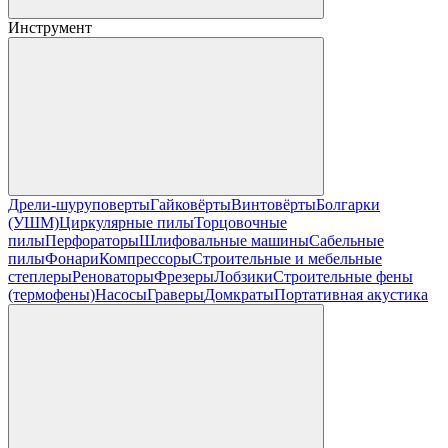
Инструмент
Дрели-шуруповерты
Гайковёрты
Винтовёрты
Болгарки
(УШМ)
Циркулярные пилы
Торцовочные
пилы
Перфораторы
Шлифовальные машины
Сабельные
пилы
Фонари
Компрессоры
Строительные и мебельные
степлеры
Реноваторы
Фрезеры
Лобзики
Строительные фены
(термофены)
Насосы
Граверы
Домкраты
Портативная акустика