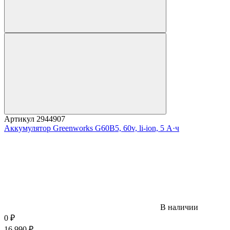
Артикул
2944907
Аккумулятор Greenworks G60B5, 60v, li-ion, 5 А·ч
В наличии
0
₽
16 990
₽