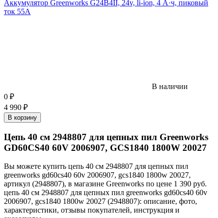
Аккумулятор Greenworks G24B4II, 24v, li-ion, 4 А·ч, пиковый
ток 55А
В наличии
0
₽
4 990
₽
В корзину
Цепь 40 см 2948807 для цепных пил Greenworks
GD60CS40 60V 2006907, GCS1840 1800W 20027
Вы можете купить цепь 40 см 2948807 для цепных пил
greenworks gd60cs40 60v 2006907, gcs1840 1800w 20027,
артикул (2948807), в магазине Greenworks по цене 1 390 руб.
цепь 40 см 2948807 для цепных пил greenworks gd60cs40 60v
2006907, gcs1840 1800w 20027 (2948807): описание, фото,
характеристики, отзывы покупателей, инструкция и