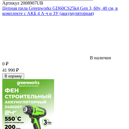
Артикул
2008907UB
Цепная пила Greenworks GD60CS25k4 Gen 3, 60v, 40 см, в
комплекте с АКБ 4 А·ч и ЗУ (аккумуляторная)
В наличии
0
₽
41 990
₽
В корзину