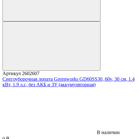
Артикул
2602607
Снегоуборочная лопата Greenworks GD60SS30, 60v, 30 см, 1.4
кВт, 1.9 л.с, без АКБ и ЗУ (аккумуляторная)
В наличии
0
₽