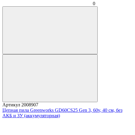
0
Артикул
2008907
Цепная пила Greenworks GD60CS25 Gen 3, 60v, 40 см, без
АКБ и ЗУ (аккумуляторная)