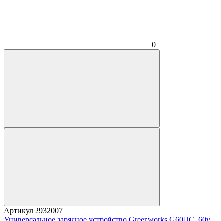
0
Артикул
2932007
Универсальное зарядное устройство Greenworks G60UC, 60v,