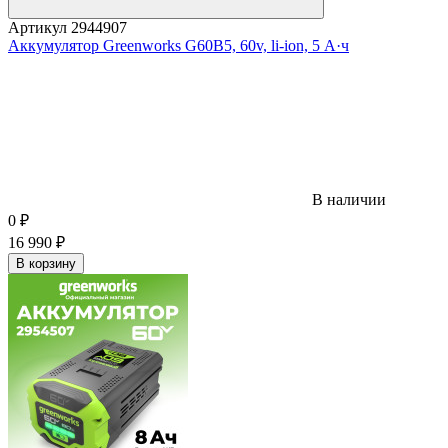
Артикул
2944907
Аккумулятор Greenworks G60B5, 60v, li-ion, 5 А·ч
В наличии
0
₽
16 990
₽
В корзину