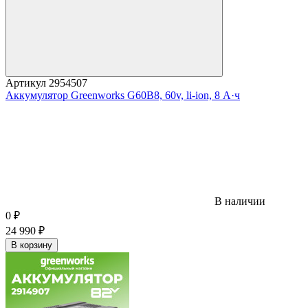
Артикул
2954507
Аккумулятор Greenworks G60B8, 60v, li-ion, 8 А·ч
В наличии
0
₽
24 990
₽
В корзину