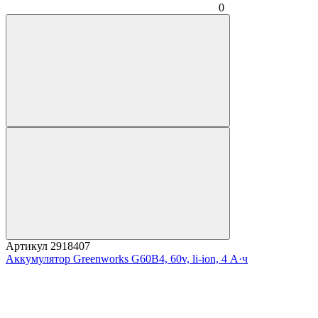
0
Артикул
2918407
Аккумулятор Greenworks G60B4, 60v, li-ion, 4 А·ч