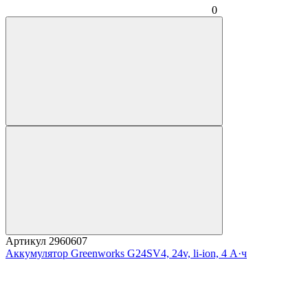
0
Артикул
2960607
Аккумулятор Greenworks G24SV4, 24v, li-ion, 4 А·ч