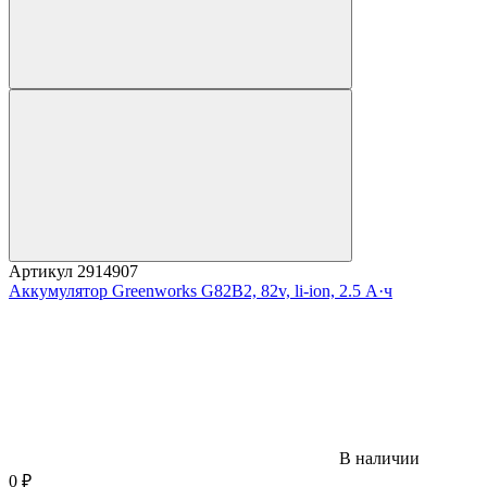
Артикул
2914907
Аккумулятор Greenworks G82B2, 82v, li-ion, 2.5 А·ч
В наличии
0
₽