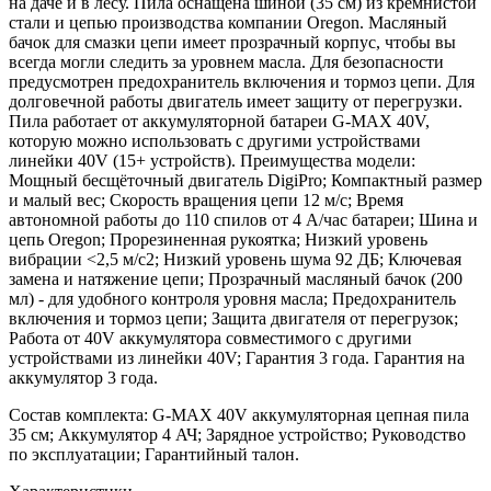
на даче и в лесу. Пила оснащена шиной (35 см) из кремнистой
стали и цепью производства компании Oregon. Масляный
бачок для смазки цепи имеет прозрачный корпус, чтобы вы
всегда могли следить за уровнем масла. Для безопасности
предусмотрен предохранитель включения и тормоз цепи. Для
долговечной работы двигатель имеет защиту от перегрузки.
Пила работает от аккумуляторной батареи G-MAX 40V,
которую можно использовать с другими устройствами
линейки 40V (15+ устройств). Преимущества модели:
Мощный бесщёточный двигатель DigiPro; Компактный размер
и малый вес; Скорость вращения цепи 12 м/с; Время
автономной работы до 110 спилов от 4 А/час батареи; Шина и
цепь Oregon; Прорезиненная рукоятка; Низкий уровень
вибрации <2,5 м/с2; Низкий уровень шума 92 ДБ; Ключевая
замена и натяжение цепи; Прозрачный масляный бачок (200
мл) - для удобного контроля уровня масла; Предохранитель
включения и тормоз цепи; Защита двигателя от перегрузок;
Работа от 40V аккумулятора совместимого с другими
устройствами из линейки 40V; Гарантия 3 года. Гарантия на
аккумулятор 3 года.
Состав комплекта: G-MAX 40V аккумуляторная цепная пила
35 см; Аккумулятор 4 АЧ; Зарядное устройство; Руководство
по эксплуатации; Гарантийный талон.