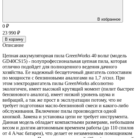
В избранное
0
₽
23 990
₽
В корзину
Описание
Цепная аккумуляторная пила GreenWorks 40 вольт (модель
GD40CS15) - полупрофессиональная цепная пила, которая
отлично подойдет для полноценного ведения дачного
хозяйства. Ее надежный бесщеточный двигатель сопоставим
по мощности с бензиновыми аналогами на 1,7 л/сил. При
этом электродвигатель пилы GreenWorks абсолютно
экологичен, имеет высокий крутящий момент (пилит быстрее
бензинового аналога), имеет низкий уровень шума и
вибраций, а так же прост в эксплуатации потому, что не
требует подготовки масло-бензиновой смеси и какого-либо
обслуживания. Включение пилы производится одной
кнопкой. Замена и установка цепи не требует инструмента.
Данная модель обладает компактными размерами, небольшим
весом и долгим автономным временем работы (до 110 спилов
от 4 А/час батареи), что делает ее незаменимым помощником