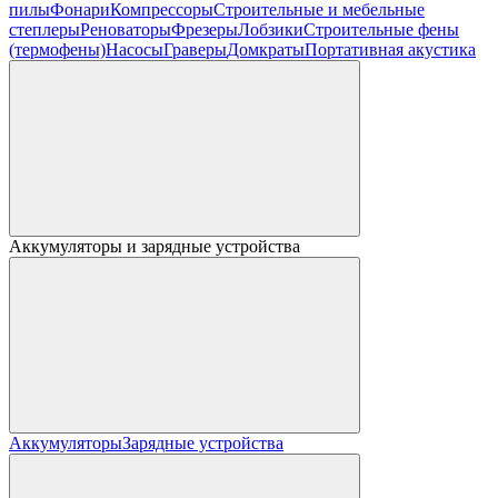
пилы
Фонари
Компрессоры
Строительные и мебельные
степлеры
Реноваторы
Фрезеры
Лобзики
Строительные фены
(термофены)
Насосы
Граверы
Домкраты
Портативная акустика
Аккумуляторы и зарядные устройства
Аккумуляторы
Зарядные устройства