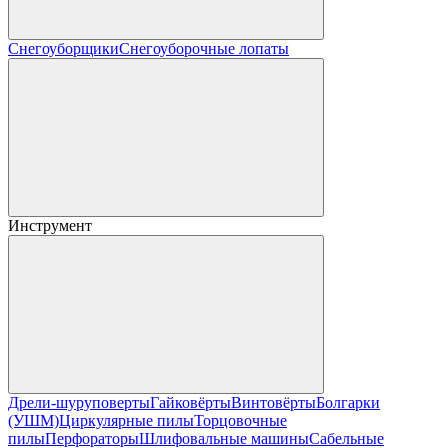
Снегоуборщики
Снегоуборочные лопаты
Инструмент
Дрели-шуруповерты
Гайковёрты
Винтовёрты
Болгарки
(УШМ)
Циркулярные пилы
Торцовочные
пилы
Перфораторы
Шлифовальные машины
Сабельные