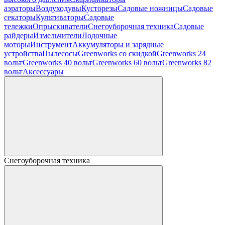
аэраторы
Воздуходувы
Кусторезы
Садовые ножницы
Садовые
секаторы
Культиваторы
Садовые
тележки
Опрыскиватели
Снегоуборочная техника
Садовые
райдеры
Измельчители
Лодочные
моторы
Инструмент
Аккумуляторы и зарядные
устройства
Пылесосы
Greenworks со скидкой
Greenworks 24
вольт
Greenworks 40 вольт
Greenworks 60 вольт
Greenworks 82
вольт
Аксессуары
Снегоуборочная техника