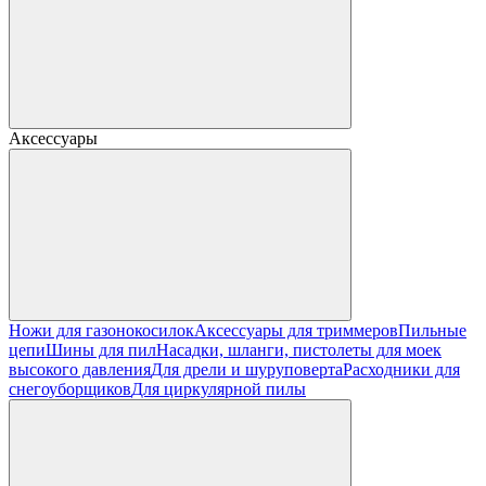
Аксессуары
Ножи для газонокосилок
Аксессуары для триммеров
Пильные
цепи
Шины для пил
Насадки, шланги, пистолеты для моек
высокого давления
Для дрели и шуруповерта
Расходники для
снегоуборщиков
Для циркулярной пилы