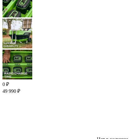
0
₽
49 990
₽