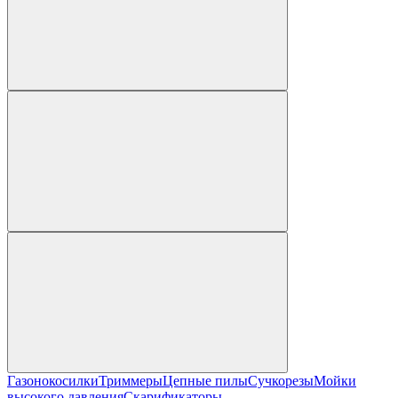
Газонокосилки
Триммеры
Цепные пилы
Cучкорезы
Мойки
высокого давления
Скарификаторы