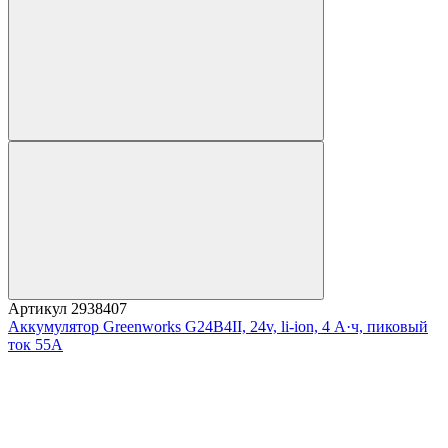
Артикул
2938407
Аккумулятор Greenworks G24B4II, 24v, li-ion, 4 А·ч, пиковый
ток 55А