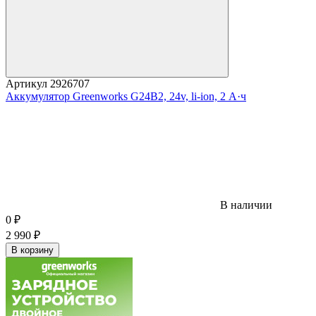
Артикул
2926707
Аккумулятор Greenworks G24B2, 24v, li-ion, 2 А·ч
В наличии
0
₽
2 990
₽
В корзину