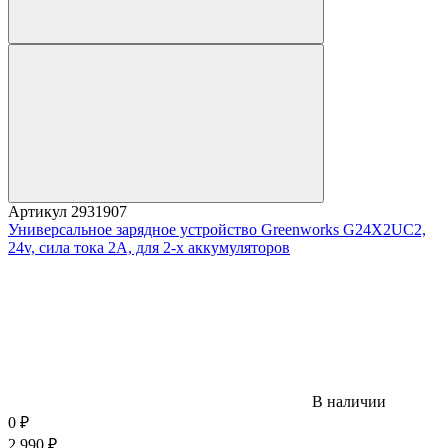
Артикул
2931907
Универсальное зарядное устройство Greenworks G24X2UC2,
24v, сила тока 2А, для 2-х аккумуляторов
В наличии
0
₽
2 990
₽