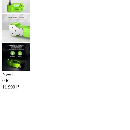
New!
0
₽
11 990
₽