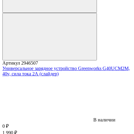
Артикул
2946507
Универсальное зарядное устройство Greenworks G40UCM2M,
40v, сила тока 2А (слайдер)
В наличии
0
₽
1 990
₽