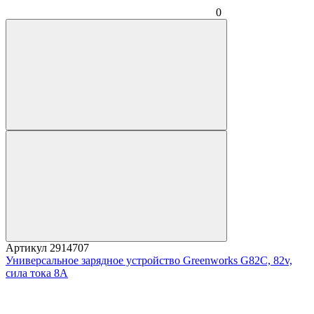
0
Артикул
2914707
Универсальное зарядное устройство Greenworks G82C, 82v,
сила тока 8А